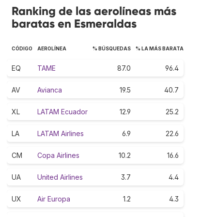
Ranking de las aerolíneas más
baratas en Esmeraldas
CÓDIGO
AEROLÍNEA
% BÚSQUEDAS
% LA MÁS BARATA
EQ
TAME
87.0
96.4
AV
Avianca
19.5
40.7
XL
LATAM Ecuador
12.9
25.2
LA
LATAM Airlines
6.9
22.6
CM
Copa Airlines
10.2
16.6
UA
United Airlines
3.7
4.4
UX
Air Europa
1.2
4.3