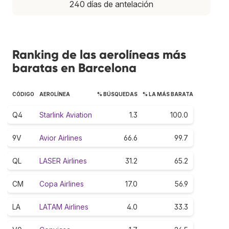
240 días de antelación
Ranking de las aerolíneas más
baratas en Barcelona
CÓDIGO
AEROLÍNEA
% BÚSQUEDAS
% LA MÁS BARATA
Q4
Starlink Aviation
1.3
100.0
9V
Avior Airlines
66.6
99.7
QL
LASER Airlines
31.2
65.2
CM
Copa Airlines
17.0
56.9
LA
LATAM Airlines
4.0
33.3