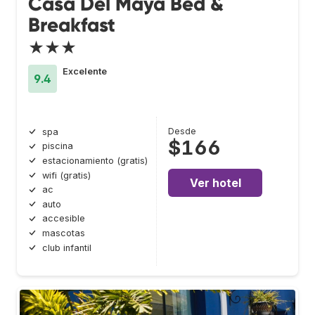
Casa Del Maya Bed &
Breakfast
★★★
Excelente
9.4
Desde
spa
$166
piscina
estacionamiento (gratis)
wifi (gratis)
Ver hotel
ac
auto
accesible
mascotas
club infantil