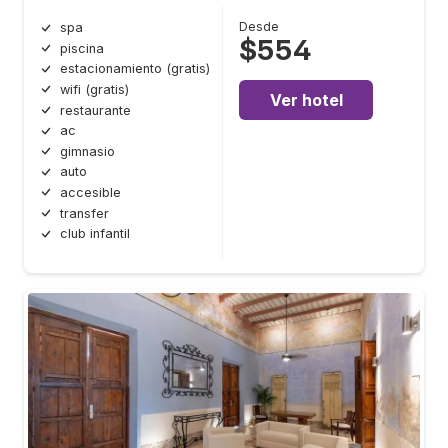
Desde
spa
$554
piscina
estacionamiento (gratis)
wifi (gratis)
Ver hotel
restaurante
ac
gimnasio
auto
accesible
transfer
club infantil