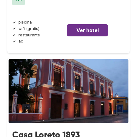
piscina
wifi (gratis)
Ver hotel
restaurante
ac
Casa Loreto 1893