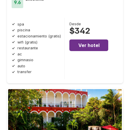
9.6
Desde
spa
$342
piscina
estacionamiento (gratis)
wifi (gratis)
Ver hotel
restaurante
ac
gimnasio
auto
transfer