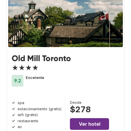
Old Mill Toronto
★★★★
Excelente
9.2
Desde
spa
$278
estacionamiento (gratis)
wifi (gratis)
restaurante
Ver hotel
ac