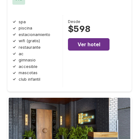
Desde
spa
$598
piscina
estacionamiento
wifi (gratis)
Ver hotel
restaurante
ac
gimnasio
accesible
mascotas
club infantil