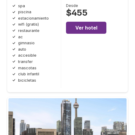
Desde
spa
$455
piscina
estacionamiento
wifi (gratis)
Ver hotel
restaurante
ac
gimnasio
auto
accesible
transfer
mascotas
club infantil
bicicletas