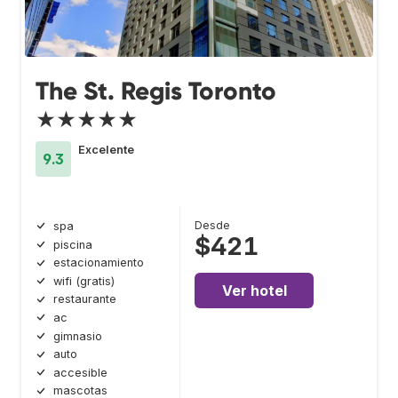
The St. Regis Toronto
★★★★★
Excelente
9.3
Desde
spa
$421
piscina
estacionamiento
wifi (gratis)
Ver hotel
restaurante
ac
gimnasio
auto
accesible
mascotas