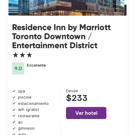
Residence Inn by Marriott
Toronto Downtown /
Entertainment District
★★★
Excelente
9.0
Desde
spa
$233
piscina
estacionamiento
wifi (gratis)
Ver hotel
restaurante
ac
gimnasio
auto