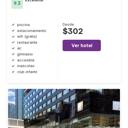
Excelente
9.3
Desde
piscina
$302
estacionamiento
wifi (gratis)
restaurante
Ver hotel
ac
gimnasio
accesible
mascotas
club infantil