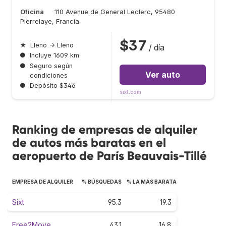
Oficina
110 Avenue de General Leclerc, 95480
Pierrelaye, Francia
$37
★
Lleno → Lleno
/ día
●
Incluye 1609 km
●
Seguro según
Ver auto
condiciones
●
Depósito $346
sixt.com
Ranking de empresas de alquiler
de autos más baratas en el
aeropuerto de París Beauvais-Tillé
EMPRESA DE ALQUILER
% BÚSQUEDAS
% LA MÁS BARATA
Sixt
95.3
19.3
Free2Move
43.1
16.8