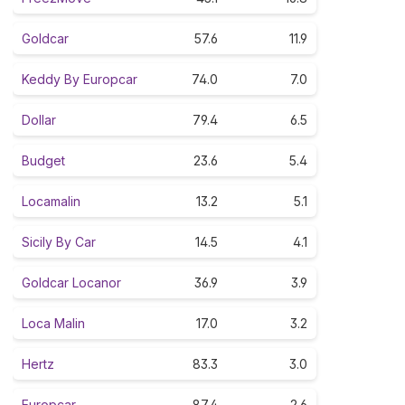
Goldcar
57.6
11.9
Keddy By Europcar
74.0
7.0
Dollar
79.4
6.5
Budget
23.6
5.4
Locamalin
13.2
5.1
Sicily By Car
14.5
4.1
Goldcar Locanor
36.9
3.9
Loca Malin
17.0
3.2
Hertz
83.3
3.0
Europcar
87.4
2.6