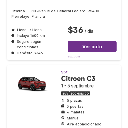
Oficina
110 Avenue de General Leclerc, 95480
Pierrelaye, Francia
$36
★
Lleno → Lleno
/ día
●
Incluye 1609 km
●
Seguro según
Ver auto
condiciones
●
Depósito $346
sixt.com
Sixt
Citroen C3
1 - 5 septiembre
SUV
ECONÓMICO
5 plazas
5 puertas
4 maletas
Manual
Aire acondicionado