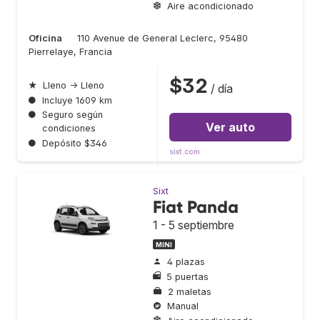
Aire acondicionado
Oficina
110 Avenue de General Leclerc, 95480
Pierrelaye, Francia
$32
★
Lleno → Lleno
/ día
●
Incluye 1609 km
●
Seguro según
Ver auto
condiciones
●
Depósito $346
sixt.com
Sixt
Fiat Panda
1 - 5 septiembre
MINI
4 plazas
5 puertas
2 maletas
Manual