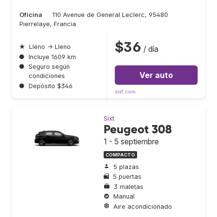
Oficina
110 Avenue de General Leclerc, 95480
Pierrelaye, Francia
$36
★
Lleno → Lleno
/ día
●
Incluye 1609 km
●
Seguro según
Ver auto
condiciones
●
Depósito $346
sixt.com
Sixt
Peugeot 308
1 - 5 septiembre
COMPACTO
5 plazas
5 puertas
3 maletas
Manual
Aire acondicionado