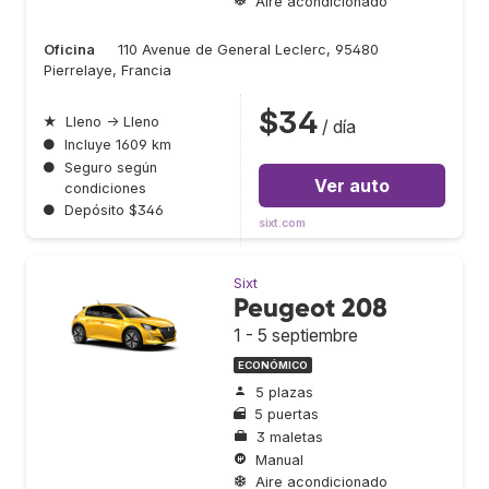
Aire acondicionado
Oficina
110 Avenue de General Leclerc, 95480
Pierrelaye, Francia
$34
★
Lleno → Lleno
/ día
●
Incluye 1609 km
●
Seguro según
Ver auto
condiciones
●
Depósito $346
sixt.com
Sixt
Peugeot 208
1 - 5 septiembre
ECONÓMICO
5 plazas
5 puertas
3 maletas
Manual
Aire acondicionado