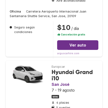
Aire acondicionado
Oficina
Carretera Aeropuerto Internacional Juan
Santamaria Shuttle Service, San Jose, 20109
$10
●
Seguro según
/ día
condiciones
Cancelación gratis
Ver auto
arguscarhire.com
Europcar
Hyundai Grand
i10
San José
7 - 19 agosto
MINI
4 plazas
5 puertas