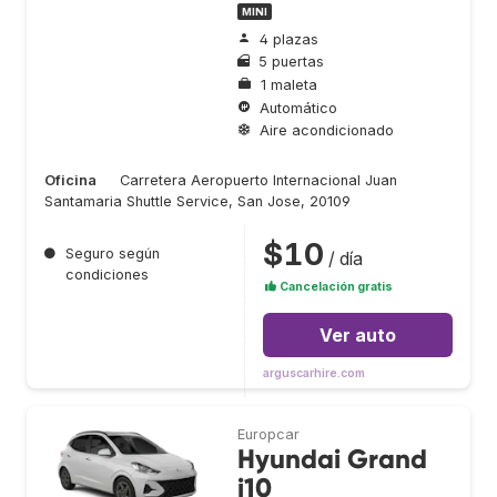
MINI
4 plazas
5 puertas
1 maleta
Automático
Aire acondicionado
Oficina
Carretera Aeropuerto Internacional Juan
Santamaria Shuttle Service, San Jose, 20109
$10
●
Seguro según
/ día
condiciones
Cancelación gratis
Ver auto
arguscarhire.com
Europcar
Hyundai Grand
i10