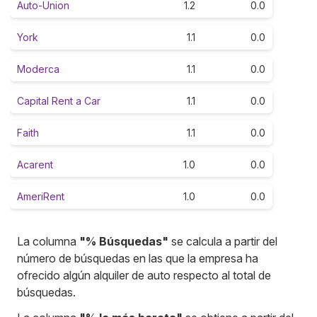
Auto-Union
1.2
0.0
York
1.1
0.0
Moderca
1.1
0.0
Capital Rent a Car
1.1
0.0
Faith
1.1
0.0
Acarent
1.0
0.0
AmeriRent
1.0
0.0
La columna
"% Búsquedas"
se calcula a partir del
número de búsquedas en las que la empresa ha
ofrecido algún alquiler de auto respecto al total de
búsquedas.