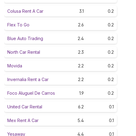
Colusa Rent A Car
3.1
0.2
Flex To Go
2.6
0.2
Blue Auto Trading
2.4
0.2
North Car Rental
2.3
0.2
Movida
2.2
0.2
Invernalia Rent a Car
2.2
0.2
Foco Aluguel De Carros
1.9
0.2
United Car Rental
6.2
0.1
Mex Rent A Car
5.4
0.1
Yesaway
4.4
0.1