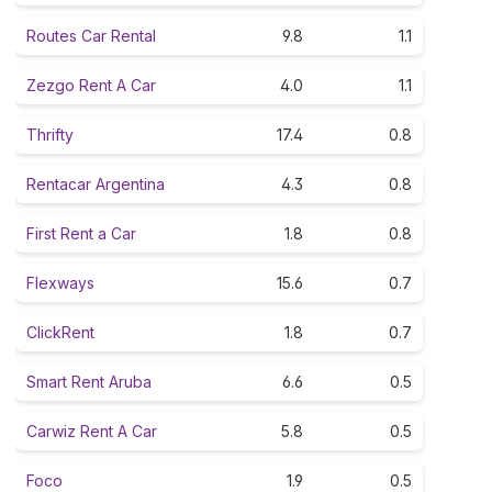
Routes Car Rental
9.8
1.1
Zezgo Rent A Car
4.0
1.1
Thrifty
17.4
0.8
Rentacar Argentina
4.3
0.8
First Rent a Car
1.8
0.8
Flexways
15.6
0.7
ClickRent
1.8
0.7
Smart Rent Aruba
6.6
0.5
Carwiz Rent A Car
5.8
0.5
Foco
1.9
0.5