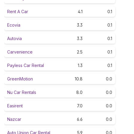
Rent A Car
4.1
0.1
Ecovia
3.3
0.1
Autovia
3.3
0.1
Carvenience
2.5
0.1
Payless Car Rental
1.3
0.1
GreenMotion
10.8
0.0
Nu Car Rentals
8.0
0.0
Easirent
7.0
0.0
Nazcar
6.6
0.0
Auto Union Car Rental
5.9
0.0