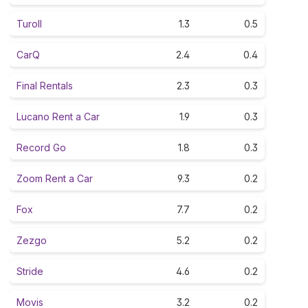
Turoll
1.3
0.5
CarQ
2.4
0.4
Final Rentals
2.3
0.3
Lucano Rent a Car
1.9
0.3
Record Go
1.8
0.3
Zoom Rent a Car
9.3
0.2
Fox
7.7
0.2
Zezgo
5.2
0.2
Stride
4.6
0.2
Movis
3.2
0.2