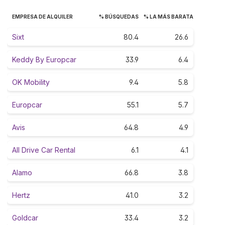
EMPRESA DE ALQUILER
% BÚSQUEDAS
% LA MÁS BARATA
Sixt
80.4
26.6
Keddy By Europcar
33.9
6.4
OK Mobility
9.4
5.8
Europcar
55.1
5.7
Avis
64.8
4.9
All Drive Car Rental
6.1
4.1
Alamo
66.8
3.8
Hertz
41.0
3.2
Goldcar
33.4
3.2