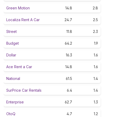
Green Motion
14.8
2.8
Localiza Rent A Car
24.7
2.5
Street
11.8
2.3
Budget
64.2
1.9
Dollar
16.3
1.6
Ace Rent a Car
14.8
1.6
National
61.5
1.4
SurPrice Car Rentals
6.4
1.4
Enterprise
62.7
1.3
OtoQ
4.7
1.2