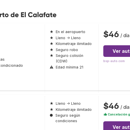
rto de El Calafate
$46
★
En el aeropuerto
/ día
★
Lleno → Lleno
★
Kilometraje ilimitado
★
Seguro robo
Ver au
★
Seguro colisión
tas
(CDW)
bsp-auto.com
condicionado
⚠
Edad mínima 21
$46
★
Lleno → Lleno
/ día
★
Kilometraje ilimitado
Cancelación g
●
Seguro según
condiciones
Ver au