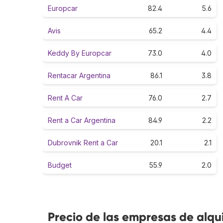
Europcar
82.4
5.6
Avis
65.2
4.4
Keddy By Europcar
73.0
4.0
Rentacar Argentina
86.1
3.8
Rent A Car
76.0
2.7
Rent a Car Argentina
84.9
2.2
Dubrovnik Rent a Car
20.1
2.1
Budget
55.9
2.0
Precio de las empresas de alqui