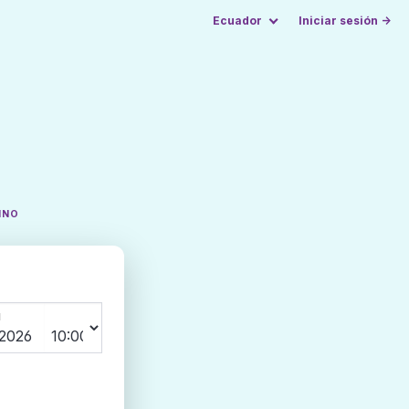
Ecuador
Iniciar sesión →
INO
N