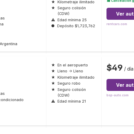
Cancelación g
★
Kilometraje ilimitado
★
Seguro colisión
Ver au
(CDW)
tas
⚠
Edad mínima 25
na
rentcars.com
●
Depósito $1,723,762
 Argentina
$49
★
En el aeropuerto
/ día
★
Lleno → Lleno
★
Kilometraje ilimitado
★
Seguro robo
Ver au
★
Seguro colisión
tas
(CDW)
bsp-auto.com
condicionado
⚠
Edad mínima 21