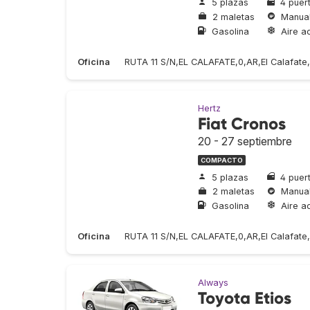
5 plazas
4 puer
2 maletas
Manua
Gasolina
Aire a
Oficina
RUTA 11 S/N,EL CALAFATE,0,AR,El Calafate
Hertz
Fiat Cronos
20 - 27 septiembre
COMPACTO
5 plazas
4 puer
2 maletas
Manua
Gasolina
Aire a
Oficina
RUTA 11 S/N,EL CALAFATE,0,AR,El Calafate
Always
Toyota Etios