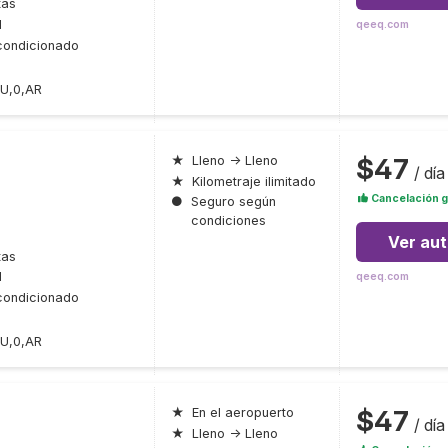
tas
l
qeeq.com
condicionado
,U,0,AR
$47
★
Lleno → Lleno
/ día
★
Kilometraje ilimitado
Cancelación g
●
Seguro según
condiciones
Ver au
tas
l
qeeq.com
condicionado
,U,0,AR
$47
★
En el aeropuerto
/ día
★
Lleno → Lleno