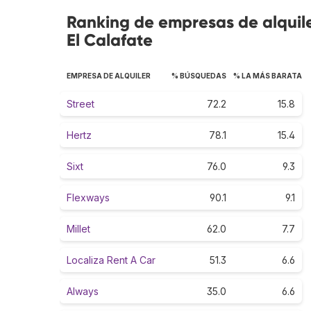
Ranking de empresas de alquil
El Calafate
EMPRESA DE ALQUILER
% BÚSQUEDAS
% LA MÁS BARATA
Street
72.2
15.8
Hertz
78.1
15.4
Sixt
76.0
9.3
Flexways
90.1
9.1
Millet
62.0
7.7
Localiza Rent A Car
51.3
6.6
Always
35.0
6.6