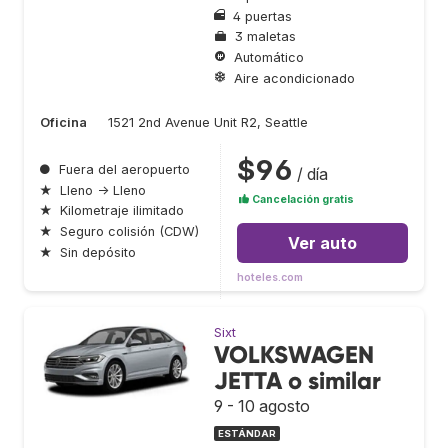
4 puertas
3 maletas
Automático
Aire acondicionado
Oficina
1521 2nd Avenue Unit R2, Seattle
$96
●
Fuera del aeropuerto
/ día
★
Lleno → Lleno
Cancelación gratis
★
Kilometraje ilimitado
★
Seguro colisión (CDW)
Ver auto
★
Sin depósito
hoteles.com
Sixt
VOLKSWAGEN
JETTA o similar
9 - 10 agosto
ESTÁNDAR