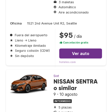
3 maletas
Automático
Aire acondicionado
Oficina
1521 2nd Avenue Unit R2, Seattle
$95
●
Fuera del aeropuerto
/ día
★
Lleno → Lleno
Cancelación gratis
★
Kilometraje ilimitado
★
Seguro colisión (CDW)
Ver auto
★
Sin depósito
hoteles.com
Sixt
NISSAN SENTRA
o similar
9 - 10 agosto
INTERMEDIO
5 plazas