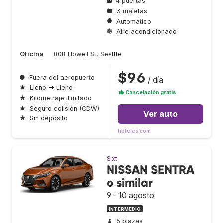
4 puertas
3 maletas
Automático
Aire acondicionado
Oficina
808 Howell St, Seattle
$96
●
Fuera del aeropuerto
/ día
★
Lleno → Lleno
Cancelación gratis
★
Kilometraje ilimitado
★
Seguro colisión (CDW)
Ver auto
★
Sin depósito
hoteles.com
Sixt
NISSAN SENTRA
o similar
9 - 10 agosto
INTERMEDIO
5 plazas