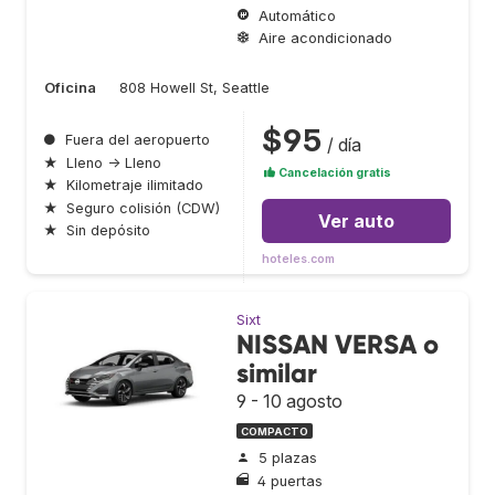
Automático
Aire acondicionado
Oficina
808 Howell St, Seattle
$95
●
Fuera del aeropuerto
/ día
★
Lleno → Lleno
Cancelación gratis
★
Kilometraje ilimitado
★
Seguro colisión (CDW)
Ver auto
★
Sin depósito
hoteles.com
Sixt
NISSAN VERSA o
similar
9 - 10 agosto
COMPACTO
5 plazas
4 puertas