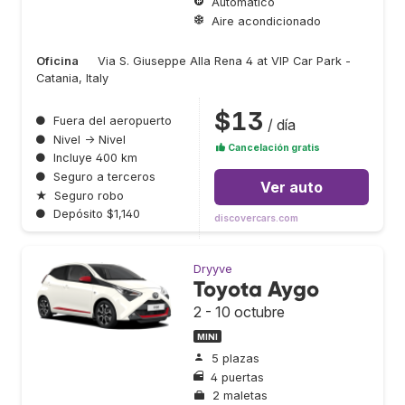
Automático
Aire acondicionado
Oficina
Via S. Giuseppe Alla Rena 4 at VIP Car Park -
Catania, Italy
$13
●
Fuera del aeropuerto
/ día
●
Nivel → Nivel
Cancelación gratis
●
Incluye 400 km
●
Seguro a terceros
Ver auto
★
Seguro robo
●
Depósito $1,140
discovercars.com
Dryyve
Toyota Aygo
2 - 10 octubre
MINI
5 plazas
4 puertas
2 maletas