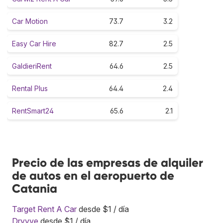
Car Motion
73.7
3.2
Easy Car Hire
82.7
2.5
GaldieriRent
64.6
2.5
Rental Plus
64.4
2.4
RentSmart24
65.6
2.1
Precio de las empresas de alquiler
de autos en el aeropuerto de
Catania
Target Rent A Car
desde $1 / día
Dryyve
desde $1 / día