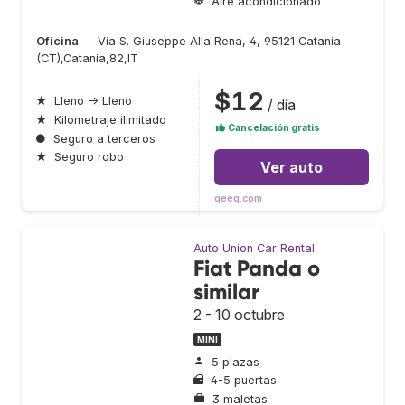
Aire acondicionado
Oficina
Via S. Giuseppe Alla Rena, 4, 95121 Catania
(CT),Catania,82,IT
$12
★
Lleno → Lleno
/ día
★
Kilometraje ilimitado
Cancelación gratis
●
Seguro a terceros
★
Seguro robo
Ver auto
qeeq.com
Auto Union Car Rental
Fiat Panda o
similar
2 - 10 octubre
MINI
5 plazas
4-5 puertas
3 maletas