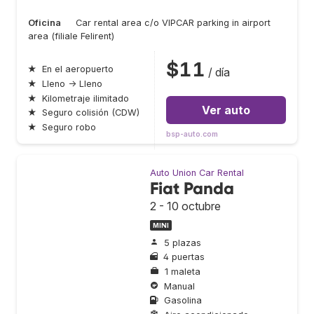
Oficina
Car rental area c/o VIPCAR parking in airport
area (filiale Felirent)
$11
★
En el aeropuerto
/ día
★
Lleno → Lleno
★
Kilometraje ilimitado
Ver auto
★
Seguro colisión (CDW)
★
Seguro robo
bsp-auto.com
Auto Union Car Rental
Fiat Panda
2 - 10 octubre
MINI
5 plazas
4 puertas
1 maleta
Manual
Gasolina