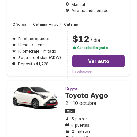
Manual
Aire acondicionado
Oficina
Catania Airport, Catania
$12
★
En el aeropuerto
/ día
★
Lleno → Lleno
Cancelación gratis
★
Kilometraje ilimitado
★
Seguro colisión (CDW)
Ver auto
●
Depósito $1,728
hoteles.com
Dryyve
Toyota Aygo
2 - 10 octubre
MINI
5 plazas
4 puertas
2 maletas