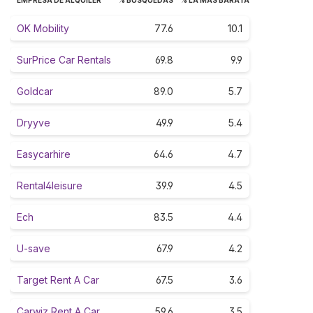
EMPRESA DE ALQUILER
% BÚSQUEDAS
% LA MÁS BARATA
OK Mobility
77.6
10.1
SurPrice Car Rentals
69.8
9.9
Goldcar
89.0
5.7
Dryyve
49.9
5.4
Easycarhire
64.6
4.7
Rental4leisure
39.9
4.5
Ech
83.5
4.4
U-save
67.9
4.2
Target Rent A Car
67.5
3.6
Carwiz Rent A Car
59.6
3.5