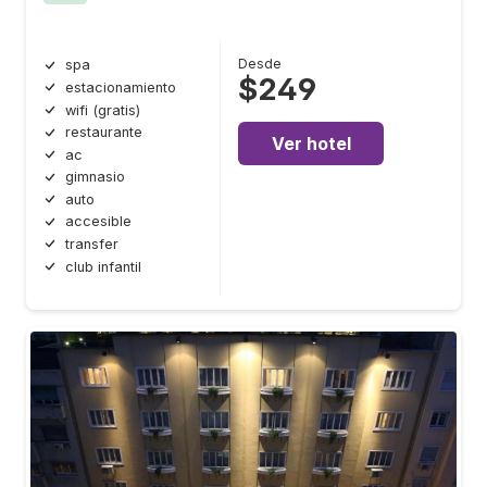
Desde
spa
$249
estacionamiento
wifi (gratis)
restaurante
Ver hotel
ac
gimnasio
auto
accesible
transfer
club infantil