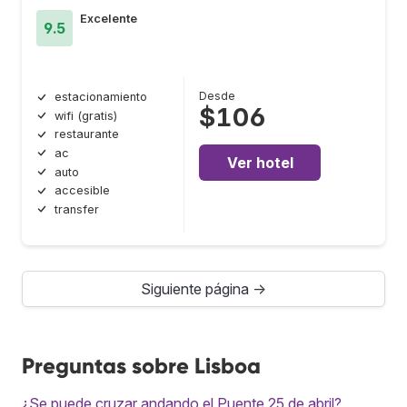
Excelente
9.5
Desde
estacionamiento
$106
wifi (gratis)
restaurante
ac
Ver hotel
auto
accesible
transfer
Siguiente página →
Preguntas sobre Lisboa
¿Se puede cruzar andando el Puente 25 de abril?