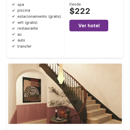
Desde
spa
$222
piscina
estacionamiento (gratis)
wifi (gratis)
Ver hotel
restaurante
ac
auto
transfer