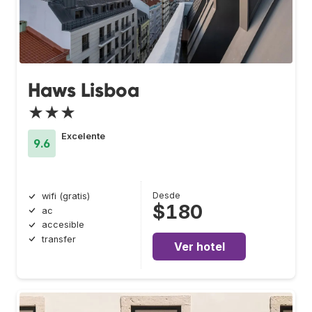
Haws Lisboa
★★★
Excelente
9.6
Desde
wifi (gratis)
$180
ac
accesible
transfer
Ver hotel