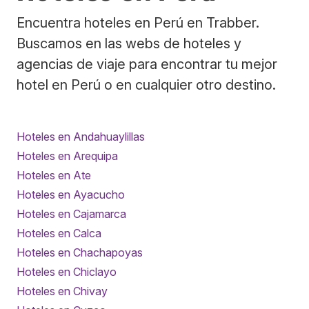
Encuentra hoteles en Perú en Trabber.
Buscamos en las webs de hoteles y
agencias de viaje para encontrar tu mejor
hotel en Perú o en cualquier otro destino.
Hoteles en Andahuaylillas
Hoteles en Arequipa
Hoteles en Ate
Hoteles en Ayacucho
Hoteles en Cajamarca
Hoteles en Calca
Hoteles en Chachapoyas
Hoteles en Chiclayo
Hoteles en Chivay