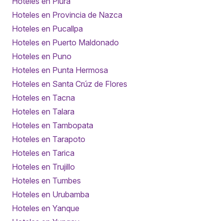
Hoteles en Piura
Hoteles en Provincia de Nazca
Hoteles en Pucallpa
Hoteles en Puerto Maldonado
Hoteles en Puno
Hoteles en Punta Hermosa
Hoteles en Santa Crúz de Flores
Hoteles en Tacna
Hoteles en Talara
Hoteles en Tambopata
Hoteles en Tarapoto
Hoteles en Tarica
Hoteles en Trujillo
Hoteles en Tumbes
Hoteles en Urubamba
Hoteles en Yanque