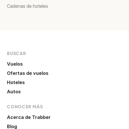
Cadenas de hoteles
BUSCAR
Vuelos
Ofertas de vuelos
Hoteles
Autos
CONOCER MÁS
Acerca de Trabber
Blog