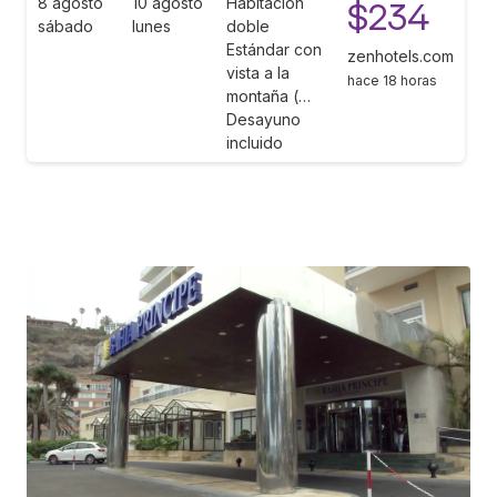
8 agosto
10 agosto
Habitación
$234
sábado
lunes
doble
Estándar con
zenhotels.com
vista a la
hace 18 horas
montaña (…
Desayuno
incluido