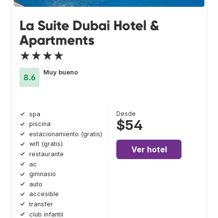
La Suite Dubai Hotel &
Apartments
★★★★
Muy bueno
8.6
Desde
spa
$54
piscina
estacionamiento (gratis)
wifi (gratis)
Ver hotel
restaurante
ac
gimnasio
auto
accesible
transfer
club infantil