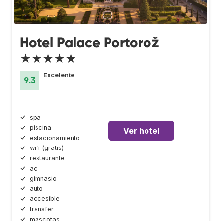
Hotel Palace Portorož
★★★★★
Excelente
9.3
spa
piscina
Ver hotel
estacionamiento
wifi (gratis)
restaurante
ac
gimnasio
auto
accesible
transfer
mascotas