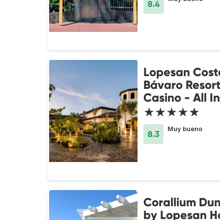
8.4
Lopesan Cost
Bávaro Resor
Casino - All I
★★★★★
Muy bueno
8.3
Corallium Du
by Lopesan Ho