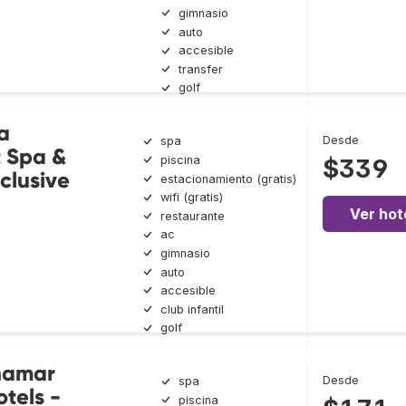
gimnasio
auto
accesible
transfer
golf
a
Desde
spa
t Spa &
piscina
$339
nclusive
estacionamiento (gratis)
wifi (gratis)
Ver hot
restaurante
ac
gimnasio
auto
accesible
club infantil
golf
namar
Desde
spa
tels -
piscina