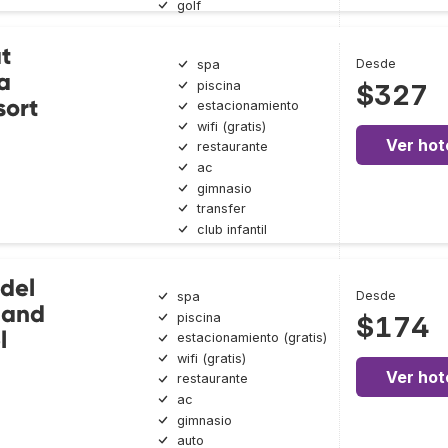
golf
t
Desde
spa
a
piscina
$327
sort
estacionamiento
wifi (gratis)
Ver hot
restaurante
ac
gimnasio
transfer
club infantil
 del
Desde
spa
 and
piscina
$174
l
estacionamiento (gratis)
wifi (gratis)
Ver hot
restaurante
ac
gimnasio
auto