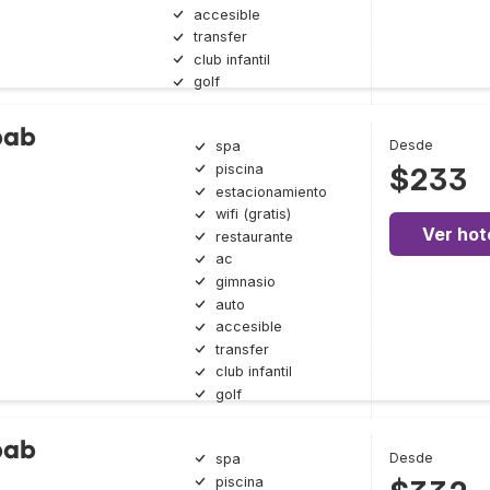
accesible
transfer
club infantil
golf
bab
Desde
spa
piscina
$233
estacionamiento
wifi (gratis)
Ver hot
restaurante
ac
gimnasio
auto
accesible
transfer
club infantil
golf
bab
Desde
spa
piscina