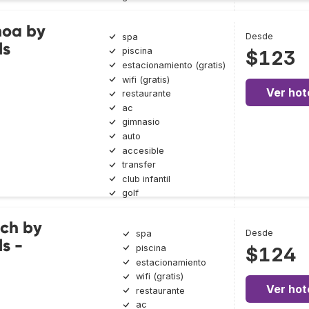
noa by
Desde
spa
ls
piscina
$123
estacionamiento (gratis)
wifi (gratis)
Ver hot
restaurante
ac
gimnasio
auto
accesible
transfer
club infantil
golf
ach by
Desde
spa
s -
piscina
$124
estacionamiento
wifi (gratis)
Ver hot
restaurante
ac