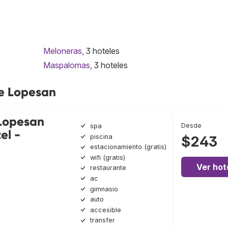
Meloneras
, 3 hoteles
Maspalomas
, 3 hoteles
de Lopesan
 Lopesan
Desde
spa
el -
piscina
$243
estacionamiento (gratis)
wifi (gratis)
Ver hot
restaurante
ac
gimnasio
auto
accesible
transfer