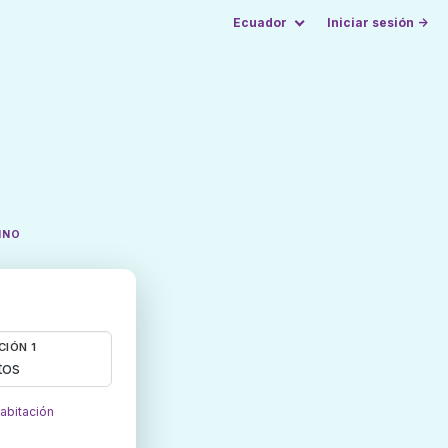
Ecuador
Iniciar sesión →
INO
CIÓN 1
tos
habitación