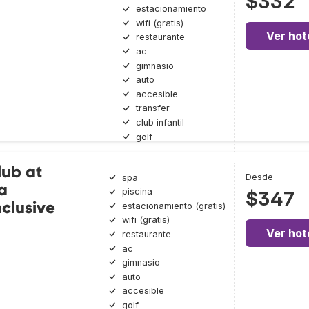
$332
estacionamiento
wifi (gratis)
Ver hot
restaurante
ac
gimnasio
auto
accesible
transfer
club infantil
golf
lub at
Desde
spa
a
piscina
$347
nclusive
estacionamiento (gratis)
wifi (gratis)
Ver hot
restaurante
ac
gimnasio
auto
accesible
golf