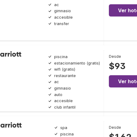
ac
Ver hot
gimnasio
accesible
transfer
arriott
Desde
piscina
estacionamiento (gratis)
$93
wifi (gratis)
restaurante
Ver hot
ac
gimnasio
auto
accesible
club infantil
arriott
Desde
spa
piscina