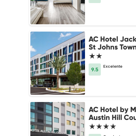
AC Hotel Jack
St Johns Tow
★★
Excelente
9.5
AC Hotel by M
Austin Hill Co
★★★★