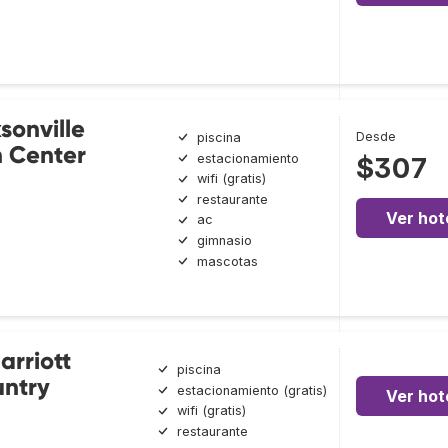
sonville
Desde
piscina
n Center
estacionamiento
$307
wifi (gratis)
restaurante
Ver hot
ac
gimnasio
mascotas
arriott
piscina
untry
estacionamiento (gratis)
Ver hot
wifi (gratis)
restaurante