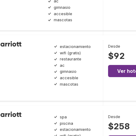
ac
gimnasio
accesible
mascotas
arriott
Desde
estacionamiento
wifi (gratis)
$92
restaurante
ac
Ver hot
gimnasio
accesible
mascotas
arriott
Desde
spa
piscina
$258
estacionamiento
wifi (gratis)