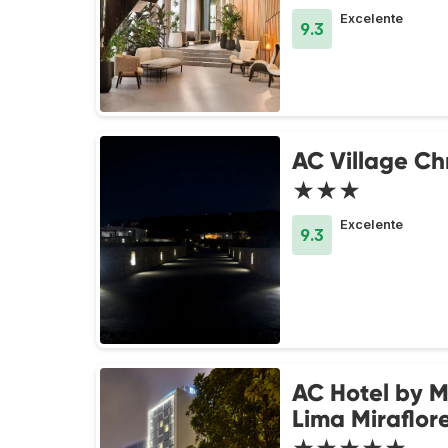
Excelente
9.3
AC Village Chr
★★★
Excelente
9.3
AC Hotel by M
Lima Miraflor