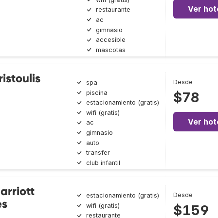
Ver hot
restaurante
ac
gimnasio
accesible
mascotas
istoulis
Desde
spa
piscina
$78
estacionamiento (gratis)
wifi (gratis)
Ver hot
ac
gimnasio
auto
transfer
club infantil
arriott
Desde
estacionamiento (gratis)
es
wifi (gratis)
$159
restaurante