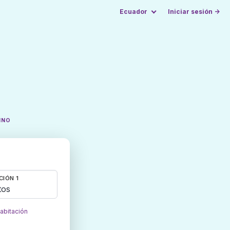
Ecuador
Iniciar sesión →
INO
CIÓN 1
tos
habitación