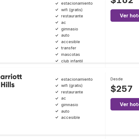
$162
estacionamiento
wifi (gratis)
Ver hot
restaurante
ac
gimnasio
auto
accesible
transfer
mascotas
club infantil
arriott
Desde
estacionamiento
Hills
wifi (gratis)
$257
restaurante
ac
Ver hot
gimnasio
auto
accesible