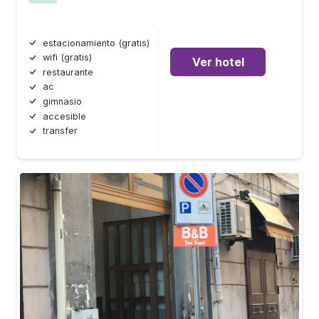
estacionamiento (gratis)
wifi (gratis)
Ver hotel
restaurante
ac
gimnasio
accesible
transfer