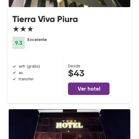
Tierra Viva Piura
★★★
Excelente
9.3
Desde
wifi (gratis)
$43
ac
transfer
Ver hotel