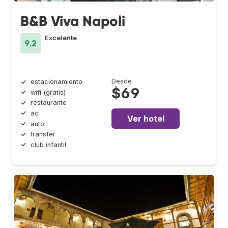
B&B Viva Napoli
Excelente
9.2
Desde
estacionamiento
$69
wifi (gratis)
restaurante
ac
Ver hotel
auto
transfer
club infantil