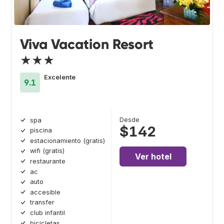
Viva Vacation Resort
★★★
Excelente
9.1
Desde
spa
$142
piscina
estacionamiento (gratis)
wifi (gratis)
Ver hotel
restaurante
ac
auto
accesible
transfer
club infantil
bicicletas