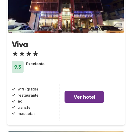
Viva
★★★★
Excelente
9.3
wifi (gratis)
restaurante
Ver hotel
ac
transfer
mascotas