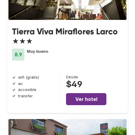
Tierra Viva Miraflores Larco
★★★
Muy bueno
8.9
Desde
wifi (gratis)
$49
ac
accesible
transfer
Ver hotel