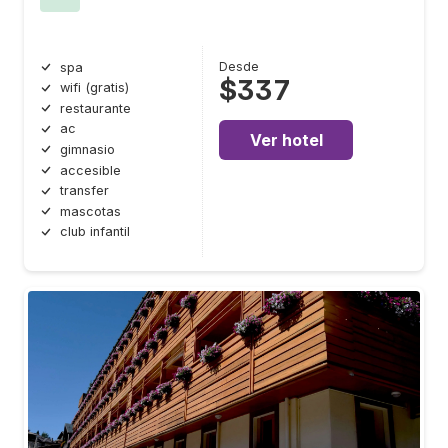
Desde
spa
$337
wifi (gratis)
restaurante
ac
Ver hotel
gimnasio
accesible
transfer
mascotas
club infantil