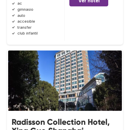
Ver hotel
ac
gimnasio
auto
accesible
transfer
club infantil
Radisson Collection Hotel,