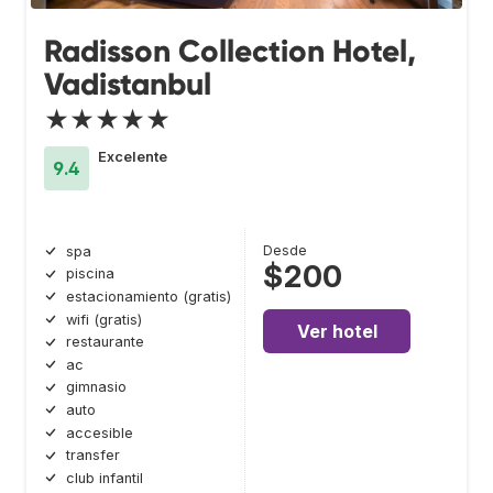
Radisson Collection Hotel,
Vadistanbul
★★★★★
Excelente
9.4
Desde
spa
$200
piscina
estacionamiento (gratis)
wifi (gratis)
Ver hotel
restaurante
ac
gimnasio
auto
accesible
transfer
club infantil