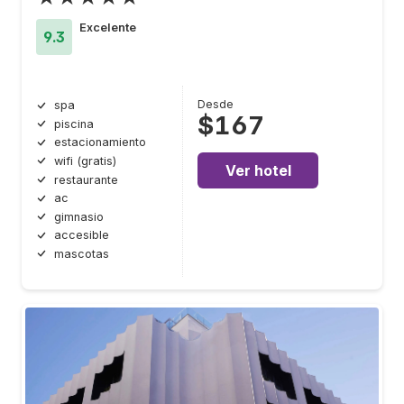
Excelente
9.3
Desde
spa
$167
piscina
estacionamiento
wifi (gratis)
Ver hotel
restaurante
ac
gimnasio
accesible
mascotas