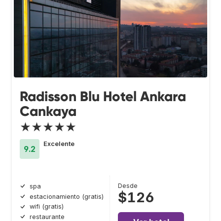
Radisson Blu Hotel Ankara
Cankaya
★★★★★
Excelente
9.2
Desde
spa
$126
estacionamiento (gratis)
wifi (gratis)
restaurante