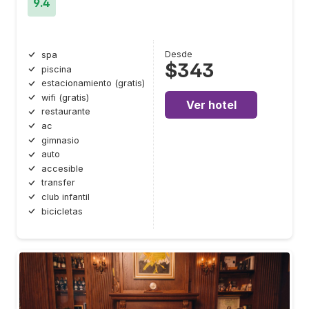
9.4
Desde
spa
$343
piscina
estacionamiento (gratis)
wifi (gratis)
Ver hotel
restaurante
ac
gimnasio
auto
accesible
transfer
club infantil
bicicletas