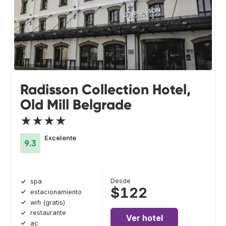
Radisson Collection Hotel,
Old Mill Belgrade
★★★★
Excelente
9.3
Desde
spa
$122
estacionamiento
wifi (gratis)
restaurante
Ver hotel
ac