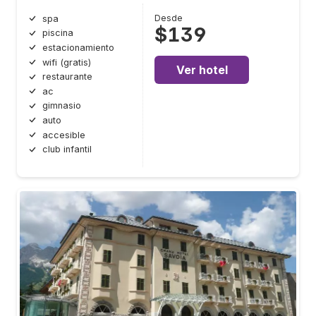
Desde
spa
$139
piscina
estacionamiento
wifi (gratis)
Ver hotel
restaurante
ac
gimnasio
auto
accesible
club infantil