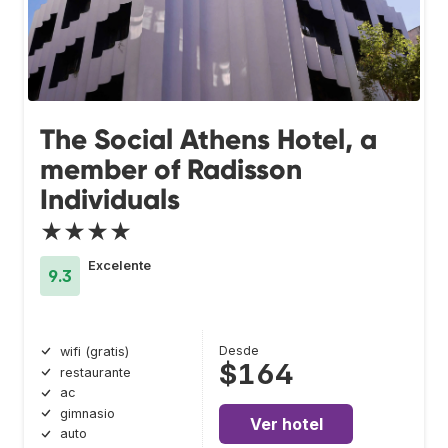
The Social Athens Hotel, a
member of Radisson
Individuals
★★★★
Excelente
9.3
Desde
wifi (gratis)
$164
restaurante
ac
gimnasio
Ver hotel
auto