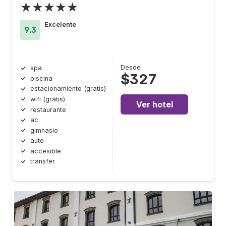
★★★★★
Excelente
9.3
Desde
spa
$327
piscina
estacionamiento (gratis)
wifi (gratis)
Ver hotel
restaurante
ac
gimnasio
auto
accesible
transfer