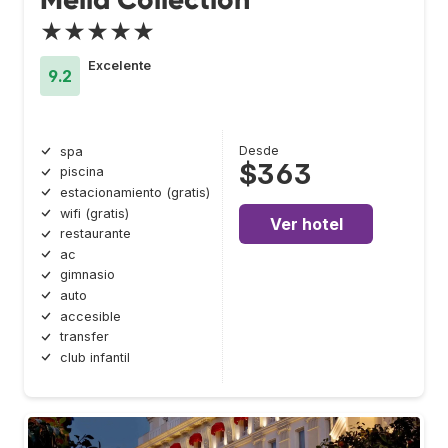
★★★★★
Excelente
9.2
Desde
spa
$363
piscina
estacionamiento (gratis)
wifi (gratis)
Ver hotel
restaurante
ac
gimnasio
auto
accesible
transfer
club infantil