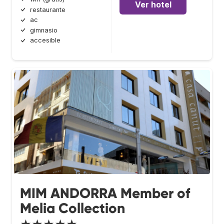
Ver hotel
restaurante
ac
gimnasio
accesible
MIM ANDORRA Member of
Melia Collection