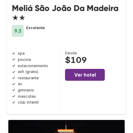
Meliá São João Da Madeira
★★
Excelente
9.3
Desde
spa
$109
piscina
estacionamiento
wifi (gratis)
Ver hotel
restaurante
ac
gimnasio
mascotas
club infantil