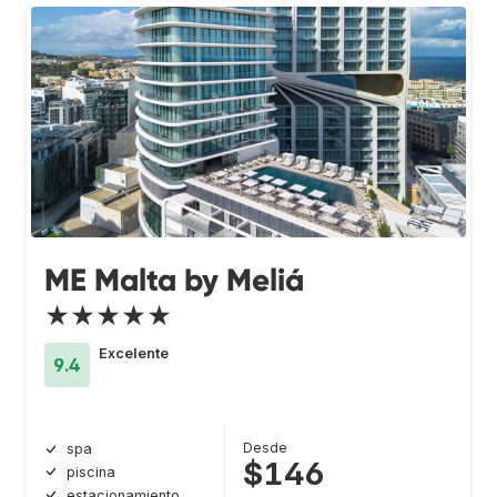
ME Malta by Meliá
★★★★★
Excelente
9.4
Desde
spa
$146
piscina
estacionamiento