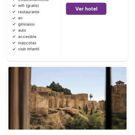
wifi (gratis)
Ver hotel
restaurante
ac
gimnasio
auto
accesible
mascotas
club infantil