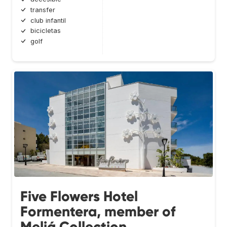
transfer
club infantil
bicicletas
golf
Five Flowers Hotel
Formentera, member of
Meliá Collection