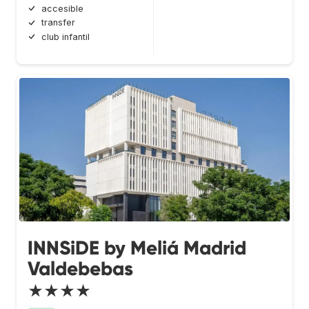
accesible
transfer
club infantil
INNSiDE by Meliá Madrid
Valdebebas
★★★★