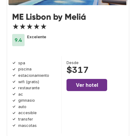
ME Lisbon by Meliá
★★★★★
Excelente
9.4
Desde
spa
$317
piscina
estacionamiento
wifi (gratis)
Ver hotel
restaurante
ac
gimnasio
auto
accesible
transfer
mascotas