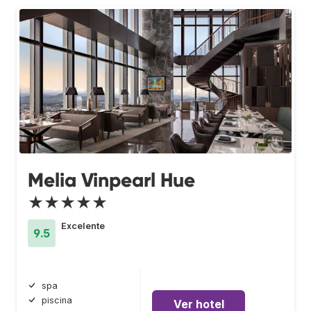
Melia Vinpearl Hue
★★★★★
Excelente
9.5
spa
piscina
Ver hotel