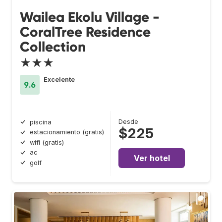
Wailea Ekolu Village -
CoralTree Residence
Collection
★★★
Excelente
9.6
Desde
piscina
$225
estacionamiento (gratis)
wifi (gratis)
ac
Ver hotel
golf