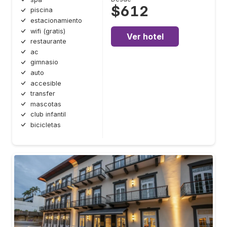
$612
piscina
estacionamiento
wifi (gratis)
Ver hotel
restaurante
ac
gimnasio
auto
accesible
transfer
mascotas
club infantil
bicicletas