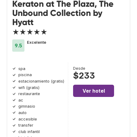
Keraton at The Plaza, The
Unbound Collection by
Hyatt
★★★★★
Excelente
9.5
Desde
spa
$233
piscina
estacionamiento (gratis)
wifi (gratis)
Ver hotel
restaurante
ac
gimnasio
auto
accesible
transfer
club infantil