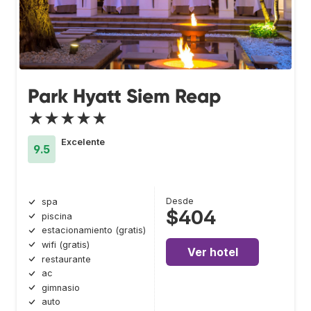
Park Hyatt Siem Reap
★★★★★
Excelente
9.5
Desde
spa
$404
piscina
estacionamiento (gratis)
wifi (gratis)
Ver hotel
restaurante
ac
gimnasio
auto