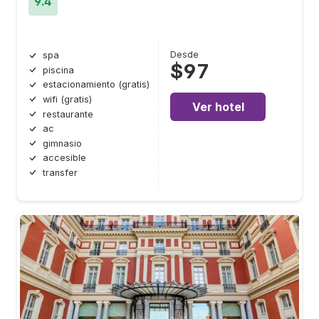
9.4
Desde
spa
$97
piscina
estacionamiento (gratis)
wifi (gratis)
Ver hotel
restaurante
ac
gimnasio
accesible
transfer