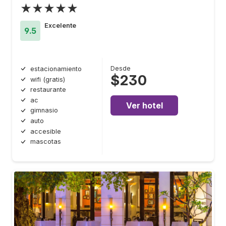
★★★★★
Excelente
9.5
Desde
estacionamiento
$230
wifi (gratis)
restaurante
ac
Ver hotel
gimnasio
auto
accesible
mascotas