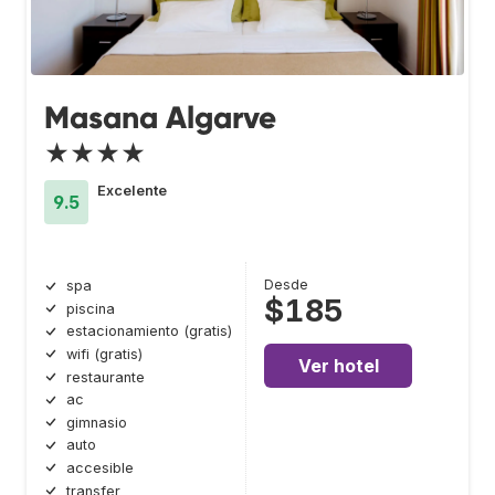
Masana Algarve
★★★★
Excelente
9.5
Desde
spa
$185
piscina
estacionamiento (gratis)
wifi (gratis)
Ver hotel
restaurante
ac
gimnasio
auto
accesible
transfer