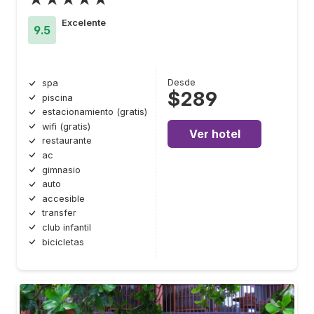
Excelente
9.5
Desde
spa
$289
piscina
estacionamiento (gratis)
wifi (gratis)
Ver hotel
restaurante
ac
gimnasio
auto
accesible
transfer
club infantil
bicicletas