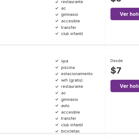
restaurante
ac
Ver hot
gimnasio
accesible
transfer
club infantil
Desde
spa
piscina
$7
estacionamiento
wifi (gratis)
Ver hot
restaurante
ac
gimnasio
auto
accesible
transfer
club infantil
bicicletas