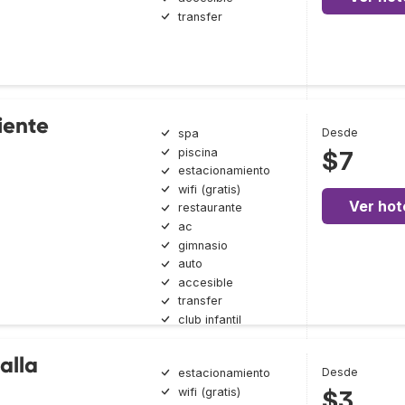
transfer
iente
Desde
spa
piscina
$7
estacionamiento
wifi (gratis)
Ver hot
restaurante
ac
gimnasio
auto
accesible
transfer
club infantil
alla
Desde
estacionamiento
wifi (gratis)
$3