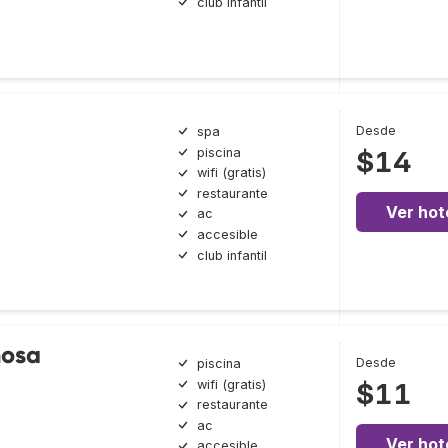
club infantil
Desde
spa
piscina
$14
wifi (gratis)
restaurante
Ver hot
ac
accesible
club infantil
mosa
Desde
piscina
wifi (gratis)
$11
restaurante
ac
Ver hot
accesible