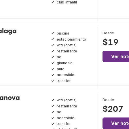
club infantil
alaga
Desde
piscina
estacionamiento
$19
wifi (gratis)
restaurante
Ver hot
ac
gimnasio
auto
accesible
transfer
Canova
Desde
wifi (gratis)
restaurante
$207
ac
accesible
Ver hot
transfer