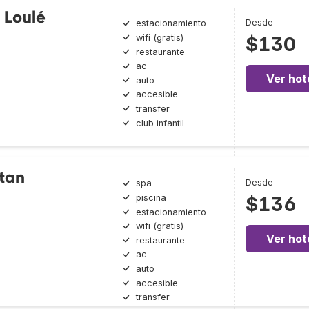
 Loulé
Desde
estacionamiento
wifi (gratis)
$130
restaurante
ac
Ver hot
auto
accesible
transfer
club infantil
tan
Desde
spa
piscina
$136
estacionamiento
wifi (gratis)
Ver hot
restaurante
ac
auto
accesible
transfer