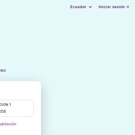
Ecuador
Iniciar sesión →
INO
CIÓN 1
tos
habitación