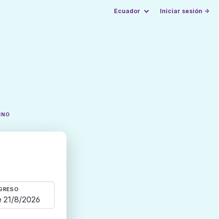
Ecuador
Iniciar sesión →
INO
GRESO